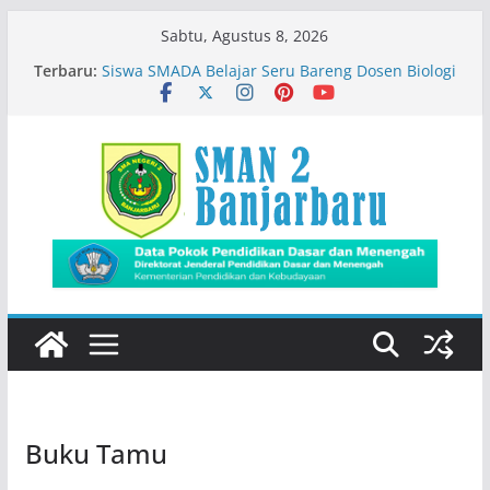
Skip
Sabtu, Agustus 8, 2026
to
Terbaru:
Siswa SMADA Belajar Seru Bareng Dosen Biologi
content
FMIPA ULM
Semangat MPLS Ramah di SMAN 2 Banjarbaru
Kemeriahan Road Tour DBL 2026
Prestasi Peserta Didik
Immigration Goes To School
Buku Tamu