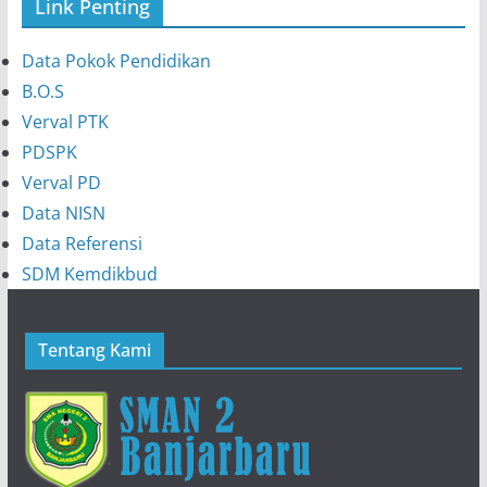
Link Penting
Data Pokok Pendidikan
B.O.S
Verval PTK
PDSPK
Verval PD
Data NISN
Data Referensi
SDM Kemdikbud
Tentang Kami