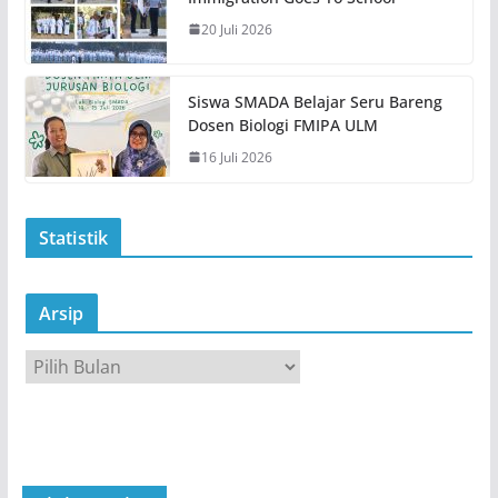
20 Juli 2026
Siswa SMADA Belajar Seru Bareng
Dosen Biologi FMIPA ULM
16 Juli 2026
Statistik
Arsip
A
r
s
i
p