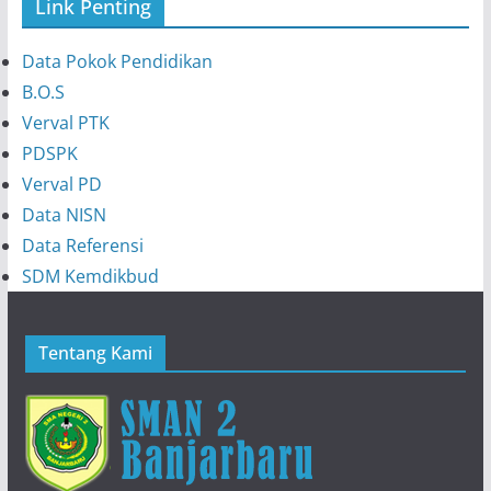
Link Penting
Data Pokok Pendidikan
B.O.S
Verval PTK
PDSPK
Verval PD
Data NISN
Data Referensi
SDM Kemdikbud
Tentang Kami