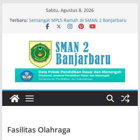
Skip
Sabtu, Agustus 8, 2026
to
Terbaru:
Semangat MPLS Ramah di SMAN 2 Banjarbaru
content
Kemeriahan Road Tour DBL 2026
Prestasi Peserta Didik
Immigration Goes To School
Siswa SMADA Belajar Seru Bareng Dosen Biologi
FMIPA ULM
Fasilitas Olahraga