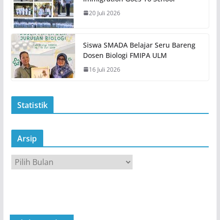
20 Juli 2026
Siswa SMADA Belajar Seru Bareng
Dosen Biologi FMIPA ULM
16 Juli 2026
Statistik
Arsip
A
r
s
i
p