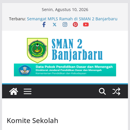
Skip
Senin, Agustus 10, 2026
to
Terbaru:
Semangat MPLS Ramah di SMAN 2 Banjarbaru
content
Kemeriahan Road Tour DBL 2026
Prestasi Peserta Didik
Immigration Goes To School
Siswa SMADA Belajar Seru Bareng Dosen Biologi
FMIPA ULM
Komite Sekolah