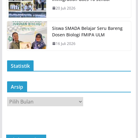
20 Juli 2026
Siswa SMADA Belajar Seru Bareng
Dosen Biologi FMIPA ULM
16 Juli 2026
Statistik
Arsip
A
r
s
i
p