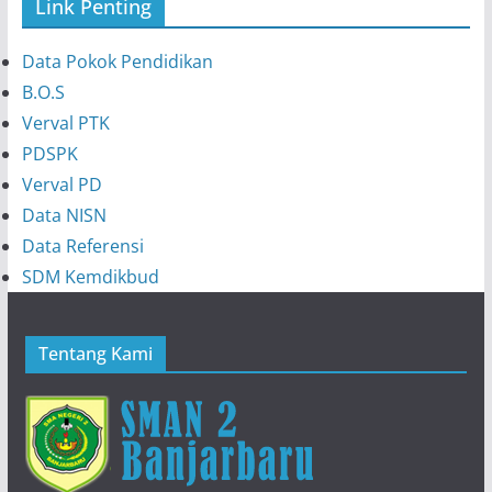
Link Penting
Data Pokok Pendidikan
B.O.S
Verval PTK
PDSPK
Verval PD
Data NISN
Data Referensi
SDM Kemdikbud
Tentang Kami