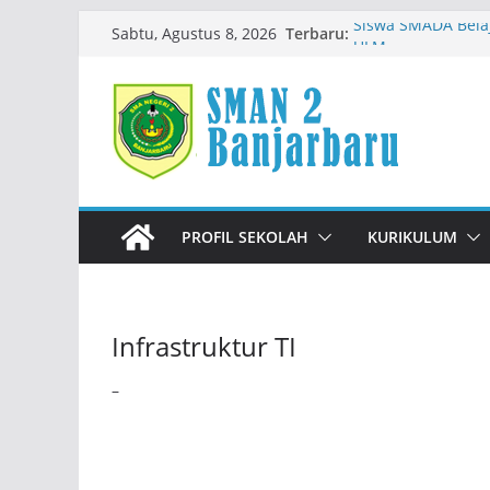
Skip
Terbaru:
Siswa SMADA Belaj
Sabtu, Agustus 8, 2026
to
ULM
Semangat MPLS Ra
content
Kemeriahan Road 
Prestasi Peserta D
Immigration Goes 
PROFIL SEKOLAH
KURIKULUM
Infrastruktur TI
–