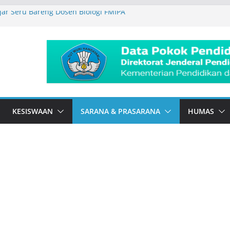
ar Seru Bareng Dosen Biologi FMIPA
mah di SMAN 2 Banjarbaru
Tour DBL 2026
idik
To School
KESISWAAN
SARANA & PRASARANA
HUMAS