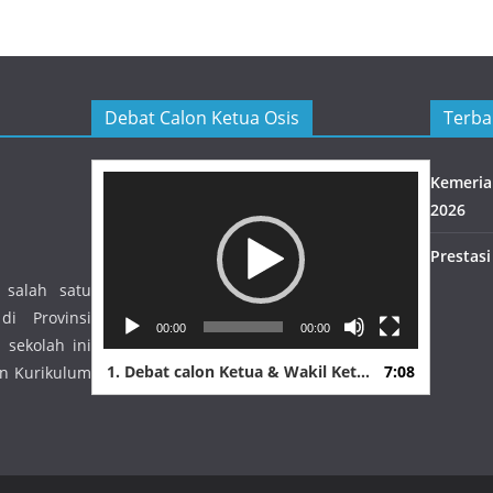
Debat Calon Ketua Osis
Terba
Pemutar
Kemeria
Video
2026
Prestasi
 salah satu
i Provinsi
00:00
00:00
 sekolah ini
1.
Debat calon Ketua & Wakil Ketua OSIS
7:08
n Kurikulum