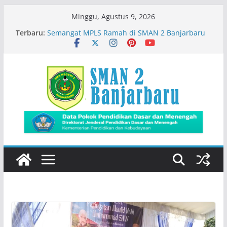
Skip
Minggu, Agustus 9, 2026
to
Terbaru:
Semangat MPLS Ramah di SMAN 2 Banjarbaru
content
Kemeriahan Road Tour DBL 2026
Prestasi Peserta Didik
Immigration Goes To School
Siswa SMADA Belajar Seru Bareng Dosen Biologi
FMIPA ULM