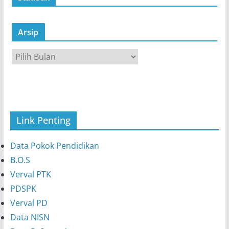
Arsip
A
r
s
i
p
Link Penting
Data Pokok Pendidikan
B.O.S
Verval PTK
PDSPK
Verval PD
Data NISN