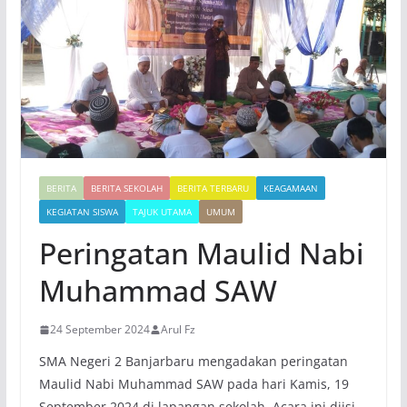
BERITA
BERITA SEKOLAH
BERITA TERBARU
KEAGAMAAN
KEGIATAN SISWA
TAJUK UTAMA
UMUM
Peringatan Maulid Nabi
Muhammad SAW
24 September 2024
Arul Fz
SMA Negeri 2 Banjarbaru mengadakan peringatan
Maulid Nabi Muhammad SAW pada hari Kamis, 19
September 2024 di lapangan sekolah. Acara ini diisi