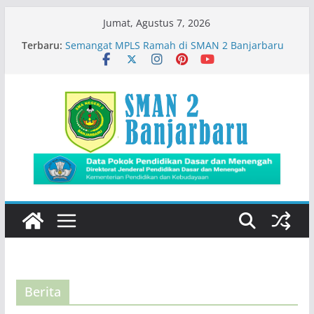
Skip
Jumat, Agustus 7, 2026
to
Siswa SMADA Belajar Seru Bareng Dosen Biologi
Terbaru:
FMIPA ULM
content
Semangat MPLS Ramah di SMAN 2 Banjarbaru
Kemeriahan Road Tour DBL 2026
Prestasi Peserta Didik
Immigration Goes To School
Berita