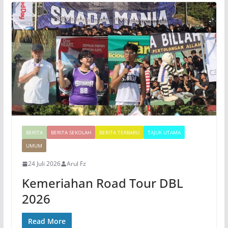
BERITA
BERITA SEKOLAH
BERITA TERBARU
TAJUK UTAMA
UMUM
24 Juli 2026
Arul Fz
Kemeriahan Road Tour DBL
2026
Read More