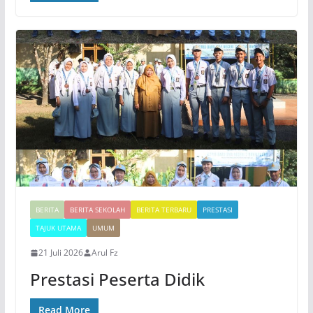
BERITA
BERITA SEKOLAH
BERITA TERBARU
PRESTASI
TAJUK UTAMA
UMUM
21 Juli 2026
Arul Fz
Prestasi Peserta Didik
Read More