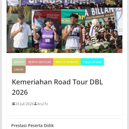
o
BERITA
BERITA SEKOLAH
BERITA TERBARU
TAJUK UTAMA
UMUM
Kemeriahan Road Tour DBL
2026
24 Juli 2026
Arul Fz
Prestasi Peserta Didik