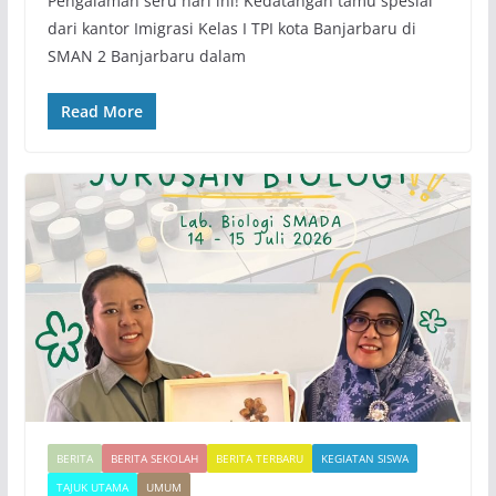
Pengalaman seru hari ini! Kedatangan tamu spesial
dari kantor Imigrasi Kelas I TPI kota Banjarbaru di
SMAN 2 Banjarbaru dalam
Read More
BERITA
BERITA SEKOLAH
BERITA TERBARU
KEGIATAN SISWA
TAJUK UTAMA
UMUM