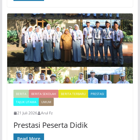
BERITA
BERITA SEKOLAH
BERITA TERBARU
PRESTASI
TAJUK UTAMA
UMUM
21 Juli 2026
Arul Fz
Prestasi Peserta Didik
Read More