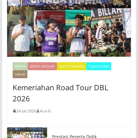
o
BERITA
BERITA SEKOLAH
BERITA TERBARU
TAJUK UTAMA
UMUM
Kemeriahan Road Tour DBL
2026
24 Juli 2026
Arul Fz
Prestasi Peserta Didik