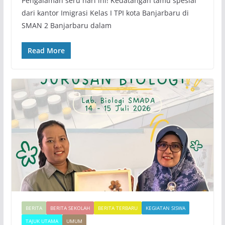
Pengalaman seru hari ini! Kedatangan tamu spesial
dari kantor Imigrasi Kelas I TPI kota Banjarbaru di
SMAN 2 Banjarbaru dalam
Read More
BERITA
BERITA SEKOLAH
BERITA TERBARU
KEGIATAN SISWA
TAJUK UTAMA
UMUM