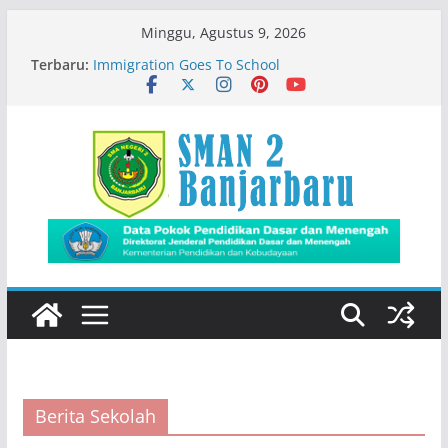
Skip
Minggu, Agustus 9, 2026
to
Terbaru:
Immigration Goes To School
content
Siswa SMADA Belajar Seru Bareng Dosen Biologi
FMIPA ULM
Semangat MPLS Ramah di SMAN 2 Banjarbaru
Kemeriahan Road Tour DBL 2026
Prestasi Peserta Didik
Berita Sekolah