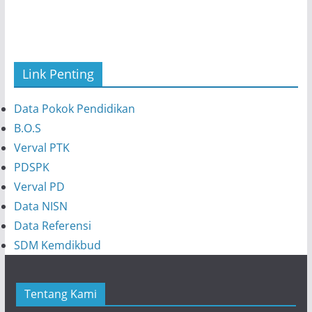
r
s
i
p
Link Penting
Data Pokok Pendidikan
B.O.S
Verval PTK
PDSPK
Verval PD
Data NISN
Data Referensi
SDM Kemdikbud
Tentang Kami