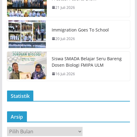
21 Juli 2026
Immigration Goes To School
20 Juli 2026
Siswa SMADA Belajar Seru Bareng
Dosen Biologi FMIPA ULM
16 Juli 2026
Statistik
Arsip
A