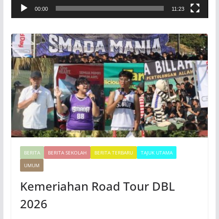
00:00
11:23
i
d
e
o
BERITA
BERITA SEKOLAH
BERITA TERBARU
TAJUK UTAMA
UMUM
Kemeriahan Road Tour DBL
2026