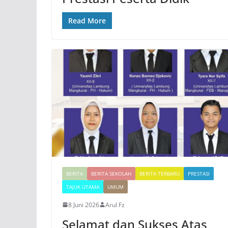
Read More
BERITA
BERITA SEKOLAH
BERITA TERBARU
PRESTASI
TAJUK UTAMA
UMUM
8 Juni 2026
Arul Fz
Selamat dan Sukses Atas