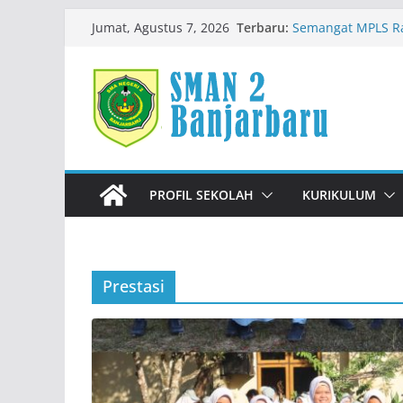
Skip
Terbaru:
Semangat MPLS R
Jumat, Agustus 7, 2026
to
Kemeriahan Road 
Prestasi Peserta D
content
Immigration Goes 
Siswa SMADA Belaj
ULM
PROFIL SEKOLAH
KURIKULUM
Prestasi