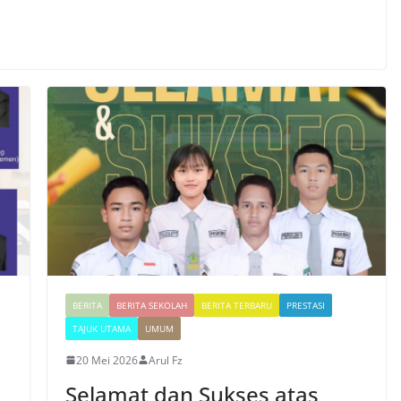
BERITA
BERITA SEKOLAH
BERITA TERBARU
PRESTASI
TAJUK UTAMA
UMUM
20 Mei 2026
Arul Fz
Selamat dan Sukses atas