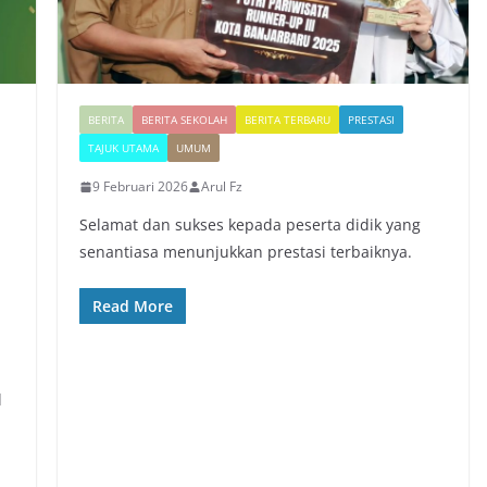
BERITA
BERITA SEKOLAH
BERITA TERBARU
PRESTASI
TAJUK UTAMA
UMUM
9 Februari 2026
Arul Fz
Selamat dan sukses kepada peserta didik yang
senantiasa menunjukkan prestasi terbaiknya.
Read More
l