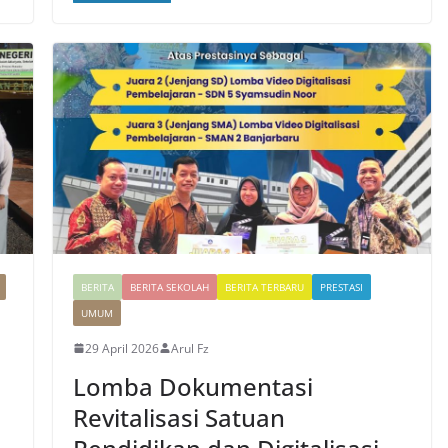
BERITA
BERITA SEKOLAH
BERITA TERBARU
PRESTASI
UMUM
29 April 2026
Arul Fz
Lomba Dokumentasi
Revitalisasi Satuan