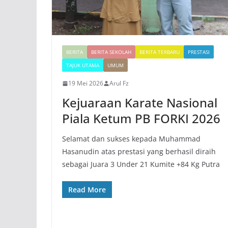
BERITA
BERITA SEKOLAH
BERITA TERBARU
PRESTASI
TAJUK UTAMA
UMUM
19 Mei 2026
Arul Fz
Kejuaraan Karate Nasional
Piala Ketum PB FORKI 2026
Selamat dan sukses kepada Muhammad
Hasanudin atas prestasi yang berhasil diraih
sebagai Juara 3 Under 21 Kumite +84 Kg Putra
Read More