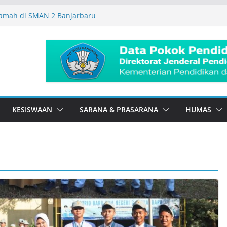
amah di SMAN 2 Banjarbaru
Tour DBL 2026
idik
To School
ar Seru Bareng Dosen Biologi FMIPA
KESISWAAN
SARANA & PRASARANA
HUMAS