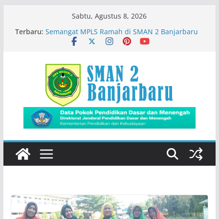
Skip
Sabtu, Agustus 8, 2026
to
Siswa SMADA Belajar Seru Bareng Dosen Biologi
Terbaru:
content
FMIPA ULM
Semangat MPLS Ramah di SMAN 2 Banjarbaru
Kemeriahan Road Tour DBL 2026
Prestasi Peserta Didik
Immigration Goes To School