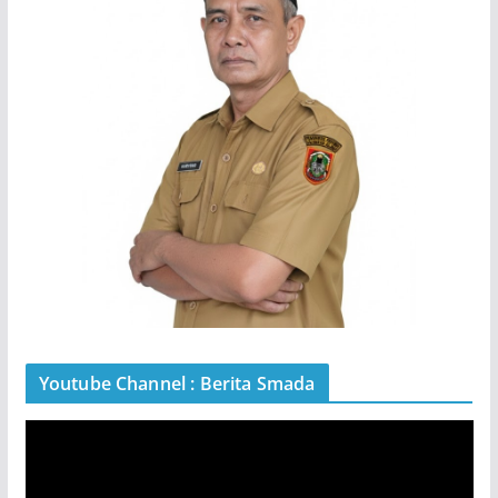
Youtube Channel : Berita Smada
P
e
m