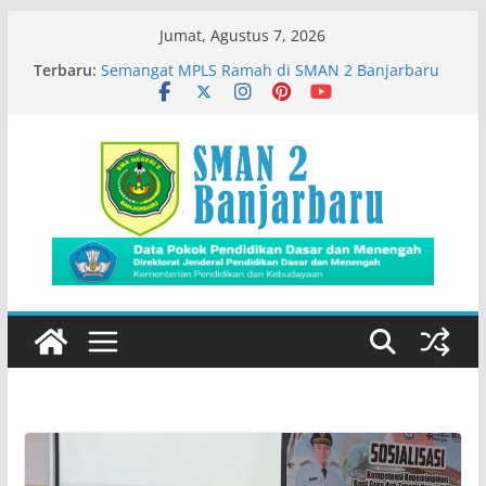
Skip
Jumat, Agustus 7, 2026
Siswa SMADA Belajar Seru Bareng Dosen Biologi
to
Terbaru:
FMIPA ULM
content
Semangat MPLS Ramah di SMAN 2 Banjarbaru
Kemeriahan Road Tour DBL 2026
Prestasi Peserta Didik
Immigration Goes To School