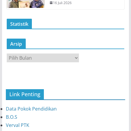
16 Juli 2026
Statistik
Arsip
A
r
s
i
p
Link Penting
Data Pokok Pendidikan
B.O.S
Verval PTK