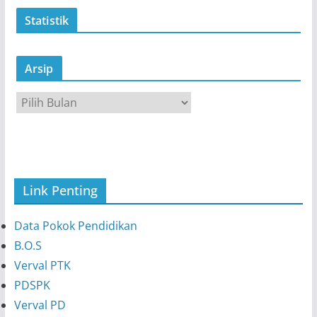
Statistik
Arsip
A
r
s
i
p
Link Penting
Data Pokok Pendidikan
B.O.S
Verval PTK
PDSPK
Verval PD