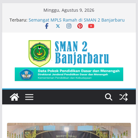
Skip
Minggu, Agustus 9, 2026
to
Terbaru:
Semangat MPLS Ramah di SMAN 2 Banjarbaru
content
Kemeriahan Road Tour DBL 2026
Prestasi Peserta Didik
Immigration Goes To School
Siswa SMADA Belajar Seru Bareng Dosen Biologi
FMIPA ULM