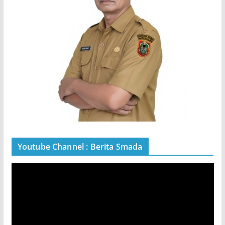
Youtube Channel : Berita Smada
P
e
m
u
t