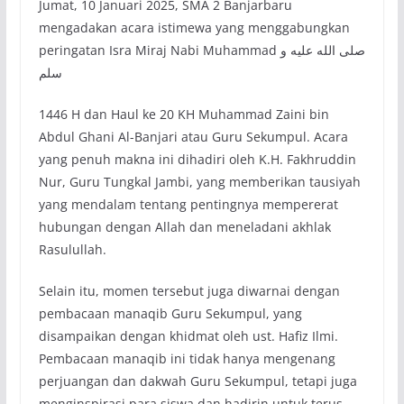
Jumat, 10 Januari 2025, SMA 2 Banjarbaru
mengadakan acara istimewa yang menggabungkan
peringatan Isra Miraj Nabi Muhammad صلى الله عليه و
سلم
1446 H dan Haul ke 20 KH Muhammad Zaini bin
Abdul Ghani Al-Banjari atau Guru Sekumpul. Acara
yang penuh makna ini dihadiri oleh K.H. Fakhruddin
Nur, Guru Tungkal Jambi, yang memberikan tausiyah
yang mendalam tentang pentingnya mempererat
hubungan dengan Allah dan meneladani akhlak
Rasulullah.
Selain itu, momen tersebut juga diwarnai dengan
pembacaan manaqib Guru Sekumpul, yang
disampaikan dengan khidmat oleh ust. Hafiz Ilmi.
Pembacaan manaqib ini tidak hanya mengenang
perjuangan dan dakwah Guru Sekumpul, tetapi juga
menginspirasi para siswa dan hadirin untuk terus