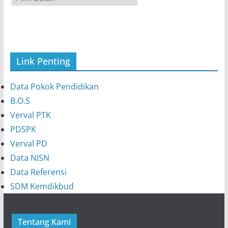
r
s
i
p
Link Penting
Data Pokok Pendidikan
B.O.S
Verval PTK
PDSPK
Verval PD
Data NISN
Data Referensi
SDM Kemdikbud
Tentang Kami