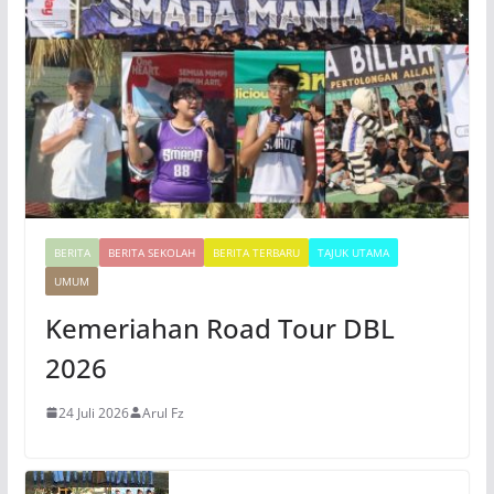
o
BERITA
BERITA SEKOLAH
BERITA TERBARU
TAJUK UTAMA
UMUM
Kemeriahan Road Tour DBL
2026
24 Juli 2026
Arul Fz