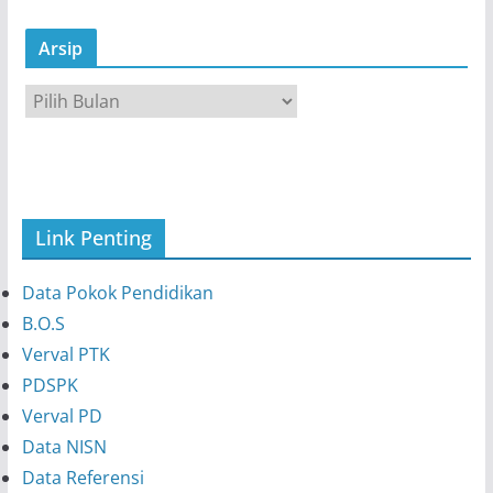
Arsip
A
r
s
i
p
Link Penting
Data Pokok Pendidikan
B.O.S
Verval PTK
PDSPK
Verval PD
Data NISN
Data Referensi