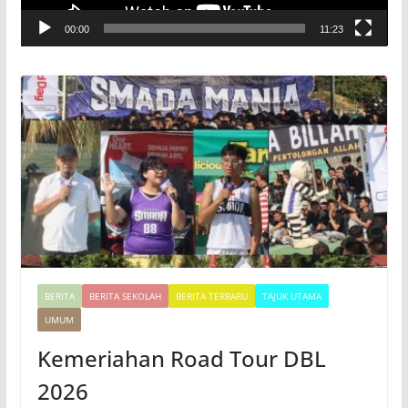
V
00:00
11:23
i
d
e
o
BERITA
BERITA SEKOLAH
BERITA TERBARU
TAJUK UTAMA
UMUM
Kemeriahan Road Tour DBL
2026