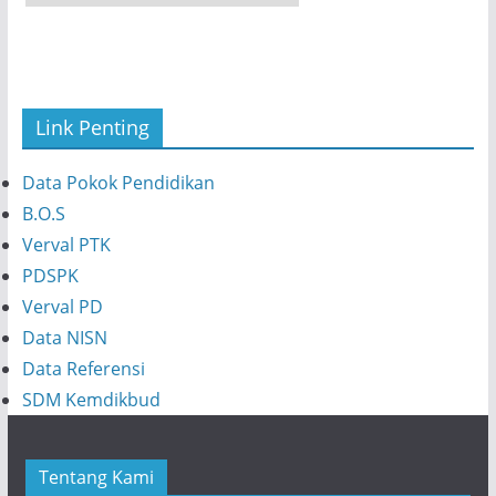
r
s
i
p
Link Penting
Data Pokok Pendidikan
B.O.S
Verval PTK
PDSPK
Verval PD
Data NISN
Data Referensi
SDM Kemdikbud
Tentang Kami