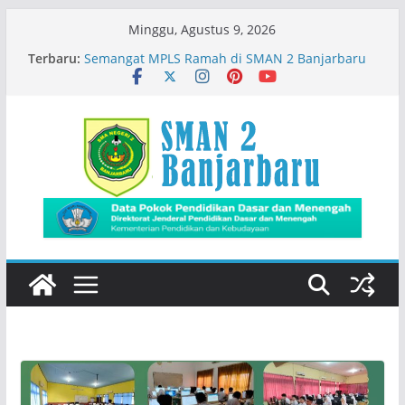
Skip
Minggu, Agustus 9, 2026
to
Terbaru:
Semangat MPLS Ramah di SMAN 2 Banjarbaru
content
Kemeriahan Road Tour DBL 2026
Prestasi Peserta Didik
Immigration Goes To School
Siswa SMADA Belajar Seru Bareng Dosen Biologi
FMIPA ULM