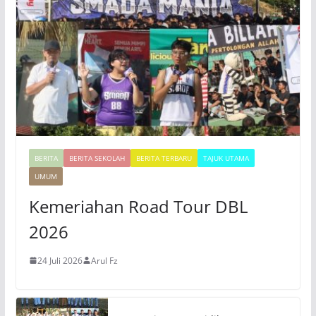
o
BERITA
BERITA SEKOLAH
BERITA TERBARU
TAJUK UTAMA
UMUM
Kemeriahan Road Tour DBL
2026
24 Juli 2026
Arul Fz