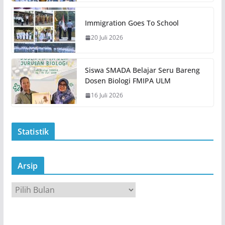
Immigration Goes To School
20 Juli 2026
Siswa SMADA Belajar Seru Bareng
Dosen Biologi FMIPA ULM
16 Juli 2026
Statistik
Arsip
A
r
s