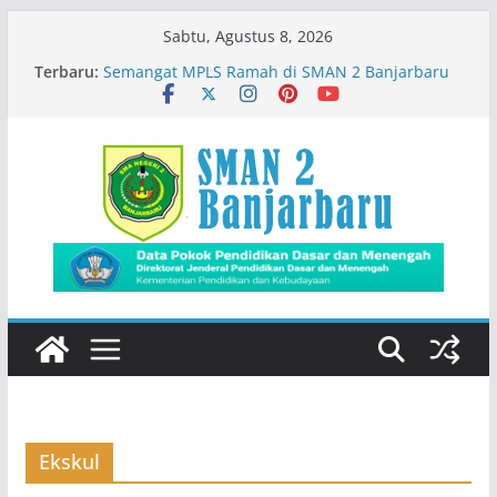
Skip
Sabtu, Agustus 8, 2026
to
Terbaru:
Semangat MPLS Ramah di SMAN 2 Banjarbaru
content
Kemeriahan Road Tour DBL 2026
Prestasi Peserta Didik
Immigration Goes To School
Siswa SMADA Belajar Seru Bareng Dosen Biologi
FMIPA ULM
Ekskul