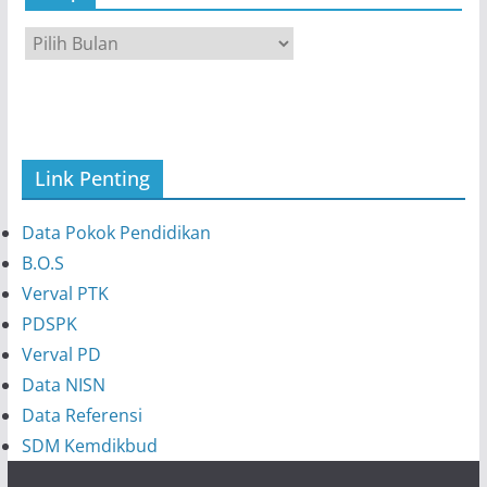
A
r
s
i
p
Link Penting
Data Pokok Pendidikan
B.O.S
Verval PTK
PDSPK
Verval PD
Data NISN
Data Referensi
SDM Kemdikbud