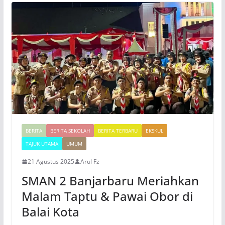
BERITA
BERITA SEKOLAH
BERITA TERBARU
EKSKUL
TAJUK UTAMA
UMUM
21 Agustus 2025
Arul Fz
SMAN 2 Banjarbaru Meriahkan
Malam Taptu & Pawai Obor di
Balai Kota