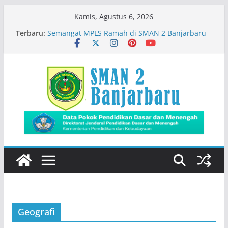
Skip
Kamis, Agustus 6, 2026
to
Terbaru:
Semangat MPLS Ramah di SMAN 2 Banjarbaru
content
Kemeriahan Road Tour DBL 2026
Prestasi Peserta Didik
Immigration Goes To School
Siswa SMADA Belajar Seru Bareng Dosen Biologi
FMIPA ULM
Geografi