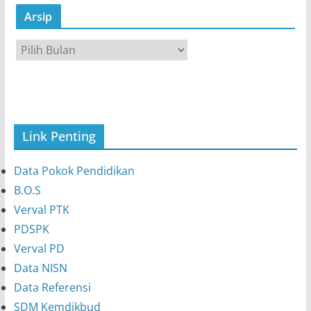
Arsip
A
r
s
i
p
Link Penting
Data Pokok Pendidikan
B.O.S
Verval PTK
PDSPK
Verval PD
Data NISN
Data Referensi
SDM Kemdikbud