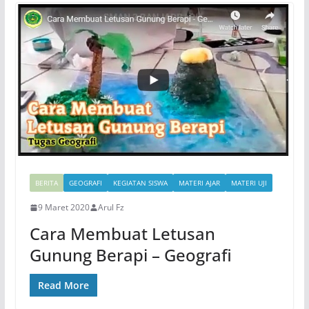
BERITA
GEOGRAFI
KEGIATAN SISWA
MATERI AJAR
MATERI UJI
9 Maret 2020
Arul Fz
Cara Membuat Letusan
Gunung Berapi – Geografi
Read More