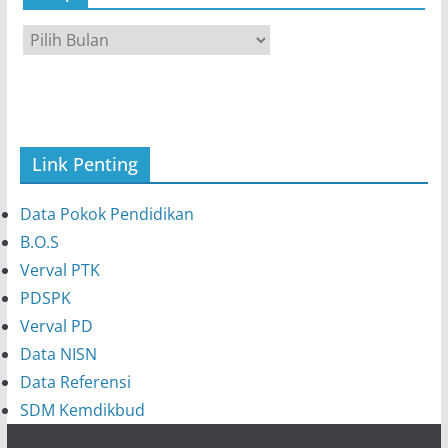
A
r
s
i
p
Link Penting
Data Pokok Pendidikan
B.O.S
Verval PTK
PDSPK
Verval PD
Data NISN
Data Referensi
SDM Kemdikbud