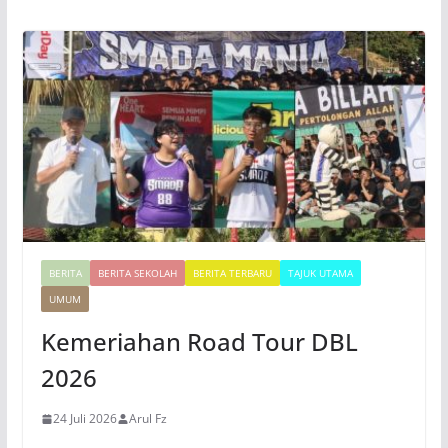
d
e
o
BERITA
BERITA SEKOLAH
BERITA TERBARU
TAJUK UTAMA
UMUM
Kemeriahan Road Tour DBL
2026
24 Juli 2026
Arul Fz