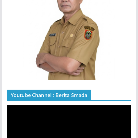
Youtube Channel : Berita Smada
P
e
m
u