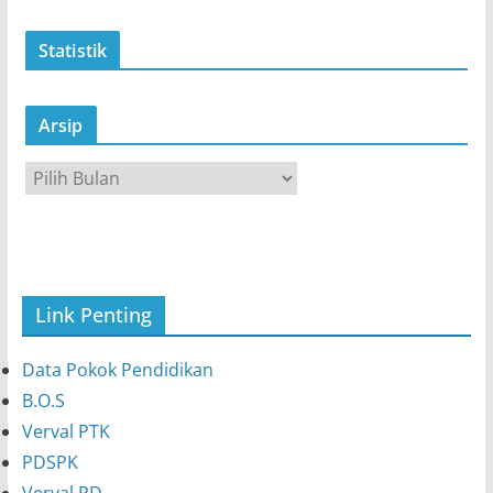
Statistik
Arsip
A
r
s
i
p
Link Penting
Data Pokok Pendidikan
B.O.S
Verval PTK
PDSPK
Verval PD