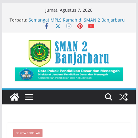
Skip
Jumat, Agustus 7, 2026
to
Terbaru:
Semangat MPLS Ramah di SMAN 2 Banjarbaru
content
Kemeriahan Road Tour DBL 2026
Prestasi Peserta Didik
Immigration Goes To School
Siswa SMADA Belajar Seru Bareng Dosen Biologi
FMIPA ULM
BERITA SEKOLAH